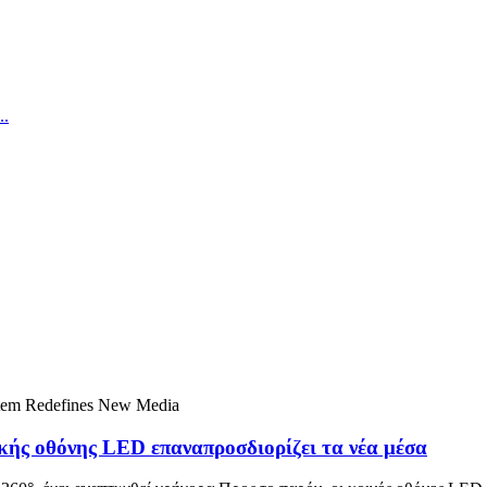
κής οθόνης LED επαναπροσδιορίζει τα νέα μέσα