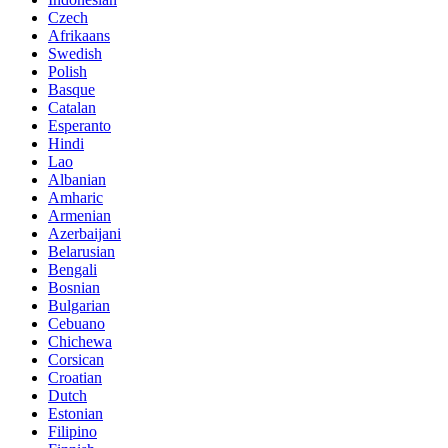
Czech
Afrikaans
Swedish
Polish
Basque
Catalan
Esperanto
Hindi
Lao
Albanian
Amharic
Armenian
Azerbaijani
Belarusian
Bengali
Bosnian
Bulgarian
Cebuano
Chichewa
Corsican
Croatian
Dutch
Estonian
Filipino