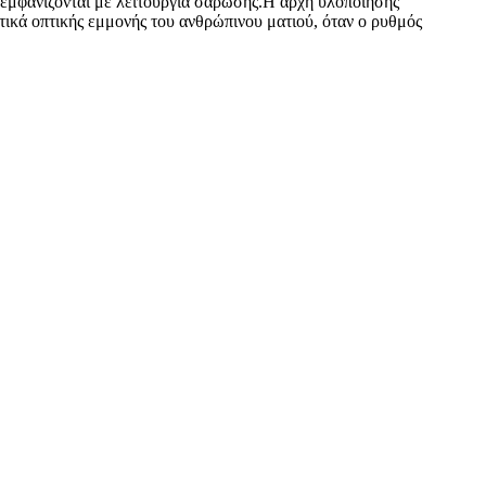
D εμφανίζονται με λειτουργία σάρωσης.Η αρχή υλοποίησης
τικά οπτικής εμμονής του ανθρώπινου ματιού, όταν ο ρυθμός