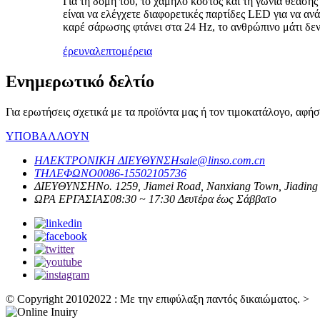
Για τη δομή του, το χαμηλό κόστος και τη γωνία θέαση
είναι να ελέγχετε διαφορετικές παρτίδες LED για να α
καρέ σάρωσης φτάνει στα 24 Hz, το ανθρώπινο μάτι δεν
έρευνα
λεπτομέρεια
Ενημερωτικό δελτίο
Για ερωτήσεις σχετικά με τα προϊόντα μας ή τον τιμοκατάλογο, αφή
ΥΠΟΒΑΛΛΟΥΝ
ΗΛΕΚΤΡΟΝΙΚΗ ΔΙΕΥΘΥΝΣΗ
sale@linso.com.cn
ΤΗΛΕΦΩΝΟ
0086-15502105736
ΔΙΕΥΘΥΝΣΗ
No. 1259, Jiamei Road, Nanxiang Town, Jiading 
ΩΡΑ ΕΡΓΑΣΙΑΣ
08:30 ~ 17:30 Δευτέρα έως Σάββατο
© Copyright 20102022 : Με την επιφύλαξη παντός δικαιώματος.
>