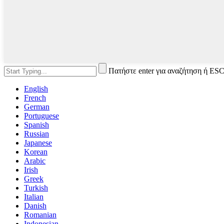
Πατήστε enter για αναζήτηση ή ESC
English
French
German
Portuguese
Spanish
Russian
Japanese
Korean
Arabic
Irish
Greek
Turkish
Italian
Danish
Romanian
Indonesian