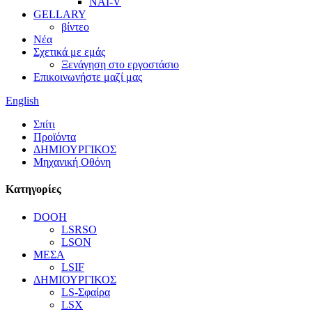
ΝΑΙ-V
GELLARY
βίντεο
Νέα
Σχετικά με εμάς
Ξενάγηση στο εργοστάσιο
Επικοινωνήστε μαζί μας
English
Σπίτι
Προϊόντα
ΔΗΜΙΟΥΡΓΙΚΟΣ
Μηχανική Οθόνη
Κατηγορίες
DOOH
LSRSO
LSON
ΜΕΣΑ
LSIF
ΔΗΜΙΟΥΡΓΙΚΟΣ
LS-Σφαίρα
LSX