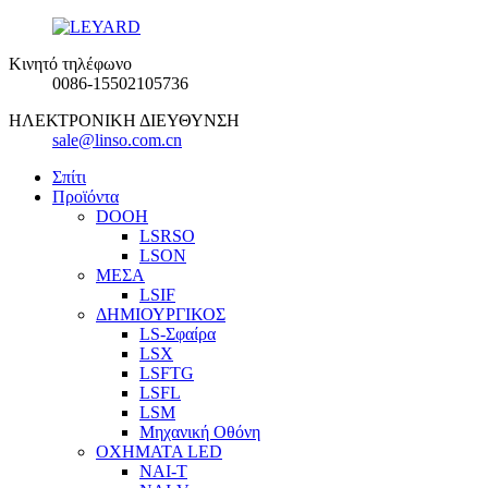
Κινητό τηλέφωνο
0086-15502105736
ΗΛΕΚΤΡΟΝΙΚΗ ΔΙΕΥΘΥΝΣΗ
sale@linso.com.cn
Σπίτι
Προϊόντα
DOOH
LSRSO
LSON
ΜΕΣΑ
LSIF
ΔΗΜΙΟΥΡΓΙΚΟΣ
LS-Σφαίρα
LSX
LSFTG
LSFL
LSM
Μηχανική Οθόνη
ΟΧΗΜΑΤΑ LED
ΝΑΙ-Τ