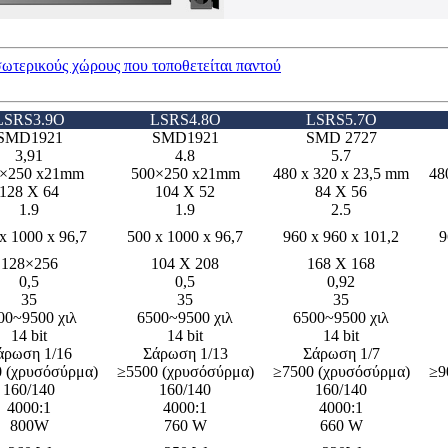
τερικούς χώρους που τοποθετείται παντού
LSRS3.9O
LSRS4.8O
LSRS5.7O
SMD1921
SMD1921
SMD 2727
3,91
4.8
5.7
×250 x21mm
500×250 x21mm
480 x 320 x 23,5 mm
48
128 Χ 64
104 Χ 52
84 Χ 56
1.9
1.9
2.5
x 1000 x 96,7
500 x 1000 x 96,7
960 x 960 x 101,2
9
128×256
104 Χ 208
168 Χ 168
0,5
0,5
0,92
35
35
35
00~9500 χιλ
6500~9500 χιλ
6500~9500 χιλ
14 bit
14 bit
14 bit
άρωση 1/16
Σάρωση 1/13
Σάρωση 1/7
 (χρυσόσύρμα)
≥5500 (χρυσόσύρμα)
≥7500 (χρυσόσύρμα)
≥9
160/140
160/140
160/140
4000:1
4000:1
4000:1
800W
760 W
660 W