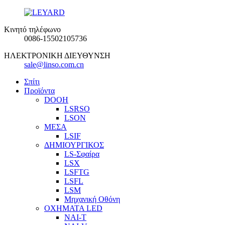
Κινητό τηλέφωνο
0086-15502105736
ΗΛΕΚΤΡΟΝΙΚΗ ΔΙΕΥΘΥΝΣΗ
sale@linso.com.cn
Σπίτι
Προϊόντα
DOOH
LSRSO
LSON
ΜΕΣΑ
LSIF
ΔΗΜΙΟΥΡΓΙΚΟΣ
LS-Σφαίρα
LSX
LSFTG
LSFL
LSM
Μηχανική Οθόνη
ΟΧΗΜΑΤΑ LED
ΝΑΙ-Τ