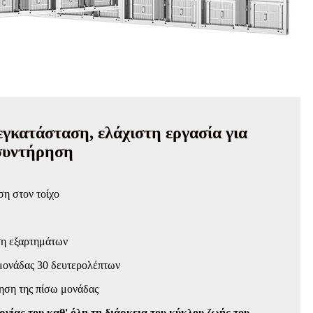
εγκατάσταση, ελάχιστη εργασία για
 συντήρηση
ση στον τοίχο
ση εξαρτημάτων
ονάδας 30 δευτερολέπτων
ηση της πίσω μονάδας
γίας του καθ' όλη τη διάρκεια του κύκλου ζωής του