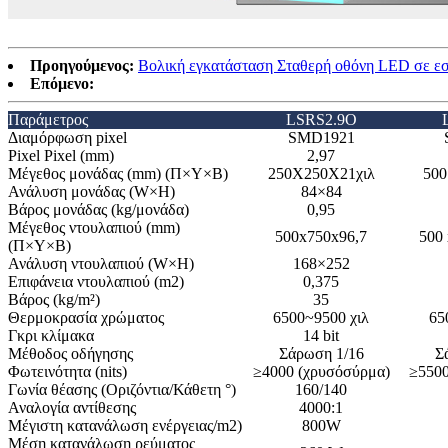
Προηγούμενος:
Βολική εγκατάσταση Σταθερή οθόνη LED σε εσω
Επόμενο:
Παράμετρος
LSRS2.9O
Διαμόρφωση pixel
SMD1921
Pixel Pixel (mm)
2,97
Μέγεθος μονάδας (mm) (Π×Υ×Β)
250Χ250Χ21χιλ
500
Ανάλυση μονάδας (W×H)
84×84
Βάρος μονάδας (kg/μονάδα)
0,95
Μέγεθος ντουλαπιού (mm)
500x750x96,7
500 
(Π×Υ×Β)
Ανάλυση ντουλαπιού (W×H)
168×252
Επιφάνεια ντουλαπιού (m2)
0,375
Βάρος (kg/m²)
35
Θερμοκρασία χρώματος
6500~9500 χιλ
65
Γκρι κλίμακα
14 bit
Μέθοδος οδήγησης
Σάρωση 1/16
Σ
Φωτεινότητα (nits)
≥4000 (χρυσόσύρμα)
≥5500
Γωνία θέασης (Οριζόντια/Κάθετη °)
160/140
Αναλογία αντίθεσης
4000:1
Μέγιστη κατανάλωση ενέργειας/m2)
800W
Μέση κατανάλωση ρεύματος