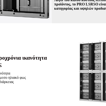
προϊόντος, το PRO LSRSO είνα
κατηγορίας και υψηλών προδι
ροχρόνια ικανότητα
ς
νότητα
άμεσο ηλιακό φως
διάρκειας