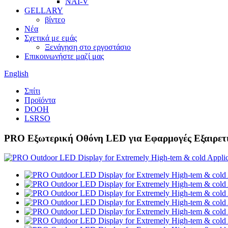
ΝΑΙ-V
GELLARY
βίντεο
Νέα
Σχετικά με εμάς
Ξενάγηση στο εργοστάσιο
Επικοινωνήστε μαζί μας
English
Σπίτι
Προϊόντα
DOOH
LSRSO
PRO Εξωτερική Οθόνη LED για Εφαρμογές Εξαιρετ